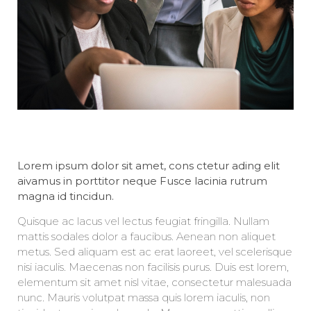
Lorem ipsum dolor sit amet, cons ctetur ading elit
aivamus in porttitor neque Fusce lacinia rutrum
magna id tincidun.
Quisque ac lacus vel lectus feugiat fringilla. Nullam
mattis sodales dolor a faucibus. Aenean non aliquet
metus. Sed aliquam est ac erat laoreet, vel scelerisque
nisi iaculis. Maecenas non facilisis purus. Duis est lorem,
elementum sit amet nisl vitae, consectetur malesuada
nunc. Mauris volutpat massa quis lorem iaculis, non