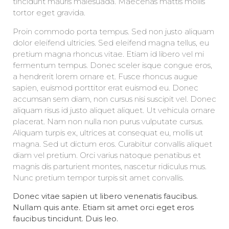
tincidunt mauris malesuada. Maecenas mattis mollis
tortor eget gravida.
Proin commodo porta tempus. Sed non justo aliquam
dolor eleifend ultricies. Sed eleifend magna tellus, eu
pretium magna rhoncus vitae. Etiam id libero vel mi
fermentum tempus. Donec sceler isque congue eros,
a hendrerit lorem ornare et. Fusce rhoncus augue
sapien, euismod porttitor erat euismod eu. Donec
accumsan sem diam, non cursus nisi suscipit vel. Donec
aliquam risus id justo aliquet aliquet. Ut vehicula ornare
placerat. Nam non nulla non purus vulputate cursus.
Aliquam turpis ex, ultrices at consequat eu, mollis ut
magna. Sed ut dictum eros. Curabitur convallis aliquet
diam vel pretium. Orci varius natoque penatibus et
magnis dis parturient montes, nascetur ridiculus mus.
Nunc pretium tempor turpis sit amet convallis.
Donec vitae sapien ut libero venenatis faucibus.
Nullam quis ante. Etiam sit amet orci eget eros
faucibus tincidunt. Duis leo.