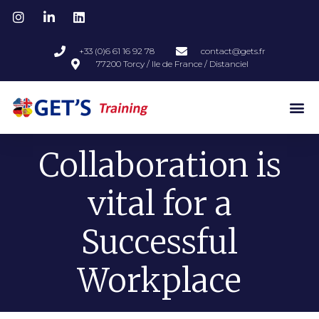
+33 (0)6 61 16 92 78
contact@gets.fr
77200 Torcy / Ile de France / Distanciel
Collaboration is
vital for a
Successful
Workplace