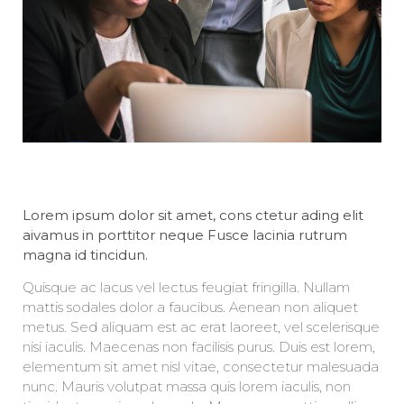
Lorem ipsum dolor sit amet, cons ctetur ading elit
aivamus in porttitor neque Fusce lacinia rutrum
magna id tincidun.
Quisque ac lacus vel lectus feugiat fringilla. Nullam
mattis sodales dolor a faucibus. Aenean non aliquet
metus. Sed aliquam est ac erat laoreet, vel scelerisque
nisi iaculis. Maecenas non facilisis purus. Duis est lorem,
elementum sit amet nisl vitae, consectetur malesuada
nunc. Mauris volutpat massa quis lorem iaculis, non