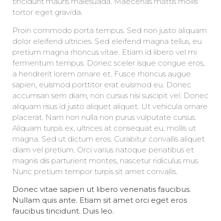
tincidunt mauris malesuada. Maecenas mattis mollis
tortor eget gravida.
Proin commodo porta tempus. Sed non justo aliquam
dolor eleifend ultricies. Sed eleifend magna tellus, eu
pretium magna rhoncus vitae. Etiam id libero vel mi
fermentum tempus. Donec sceler isque congue eros,
a hendrerit lorem ornare et. Fusce rhoncus augue
sapien, euismod porttitor erat euismod eu. Donec
accumsan sem diam, non cursus nisi suscipit vel. Donec
aliquam risus id justo aliquet aliquet. Ut vehicula ornare
placerat. Nam non nulla non purus vulputate cursus.
Aliquam turpis ex, ultrices at consequat eu, mollis ut
magna. Sed ut dictum eros. Curabitur convallis aliquet
diam vel pretium. Orci varius natoque penatibus et
magnis dis parturient montes, nascetur ridiculus mus.
Nunc pretium tempor turpis sit amet convallis.
Donec vitae sapien ut libero venenatis faucibus.
Nullam quis ante. Etiam sit amet orci eget eros
faucibus tincidunt. Duis leo.