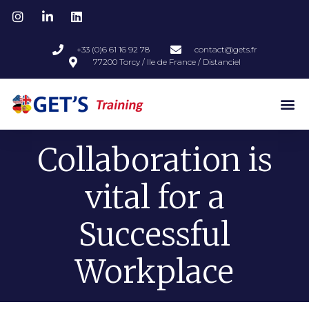
+33 (0)6 61 16 92 78
contact@gets.fr
77200 Torcy / Ile de France / Distanciel
Collaboration is
vital for a
Successful
Workplace