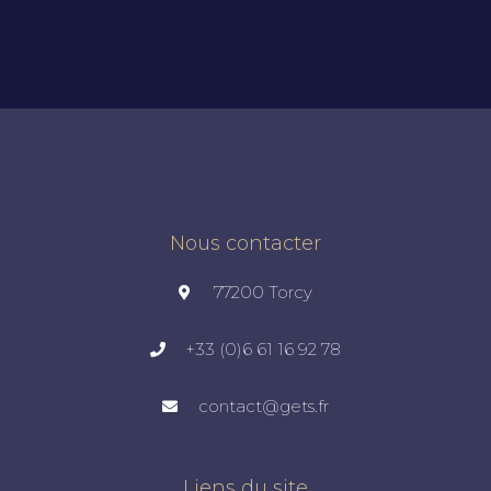
Nous contacter
77200 Torcy
+33 (0)6 61 16 92 78
contact@gets.fr
Liens du site