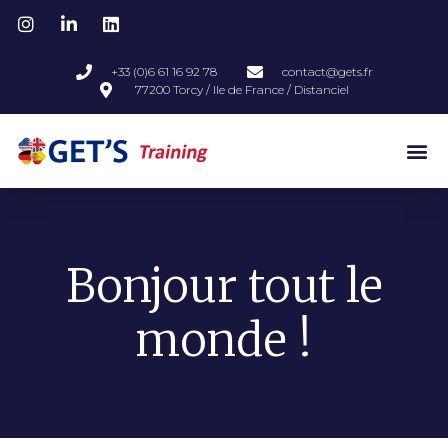
+33 (0)6 61 16 92 78
contact@gets.fr
77200 Torcy / Ile de France / Distanciel
Bonjour tout le
monde !